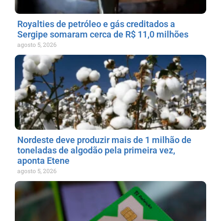
Royalties de petróleo e gás creditados a
Sergipe somaram cerca de R$ 11,0 milhões
agosto 5, 2026
Nordeste deve produzir mais de 1 milhão de
toneladas de algodão pela primeira vez,
aponta Etene
agosto 5, 2026