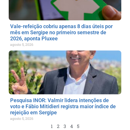
Vale-refeição cobriu apenas 8 dias úteis por
mês em Sergipe no primeiro semestre de
2026, aponta Pluxee
agosto 5, 2026
Pesquisa INOR: Valmir lidera intenções de
voto e Fábio Mitidieri registra maior índice de
rejeição em Sergipe
agosto 5, 2026
1
2
3
4
5