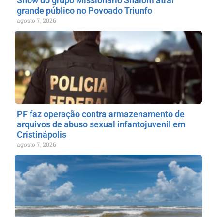
Show do grupo Missionário Shalom atrai
grande público no Povoado Triunfo
agosto 7, 2026
PF faz operação contra armazenamento de
arquivos de abuso sexual infantojuvenil em
Cristinápolis
agosto 7, 2026