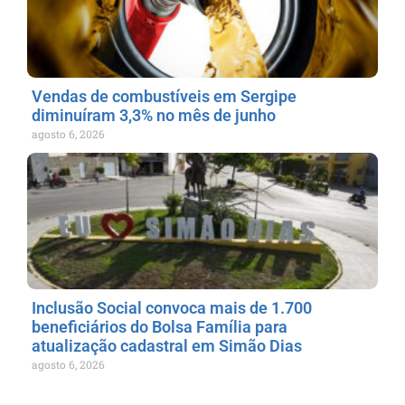
Vendas de combustíveis em Sergipe
diminuíram 3,3% no mês de junho
agosto 6, 2026
Inclusão Social convoca mais de 1.700
beneficiários do Bolsa Família para
atualização cadastral em Simão Dias
agosto 6, 2026