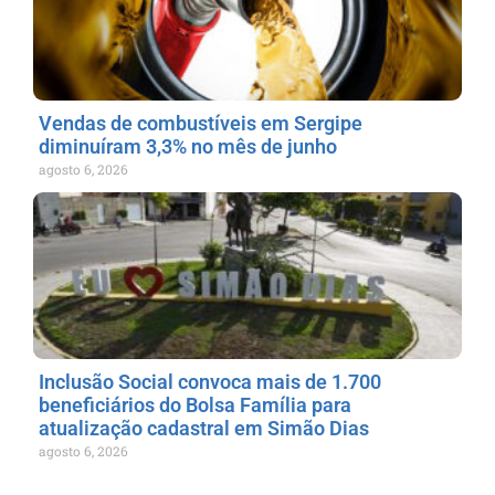
Vendas de combustíveis em Sergipe
diminuíram 3,3% no mês de junho
agosto 6, 2026
Inclusão Social convoca mais de 1.700
beneficiários do Bolsa Família para
atualização cadastral em Simão Dias
agosto 6, 2026