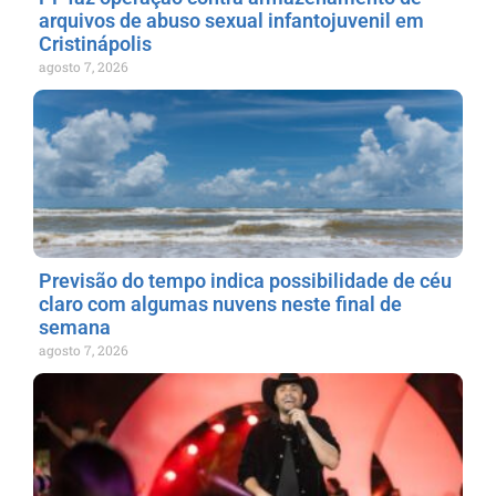
arquivos de abuso sexual infantojuvenil em
Cristinápolis
agosto 7, 2026
Previsão do tempo indica possibilidade de céu
claro com algumas nuvens neste final de
semana
agosto 7, 2026