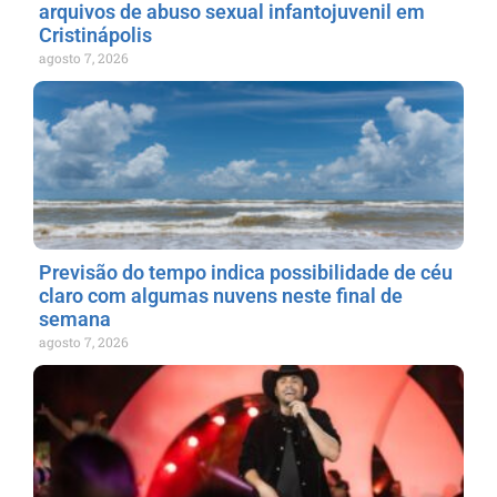
arquivos de abuso sexual infantojuvenil em
Cristinápolis
agosto 7, 2026
Previsão do tempo indica possibilidade de céu
claro com algumas nuvens neste final de
semana
agosto 7, 2026