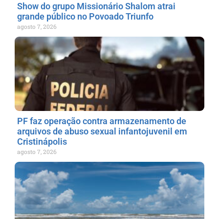
Show do grupo Missionário Shalom atrai
grande público no Povoado Triunfo
agosto 7, 2026
PF faz operação contra armazenamento de
arquivos de abuso sexual infantojuvenil em
Cristinápolis
agosto 7, 2026