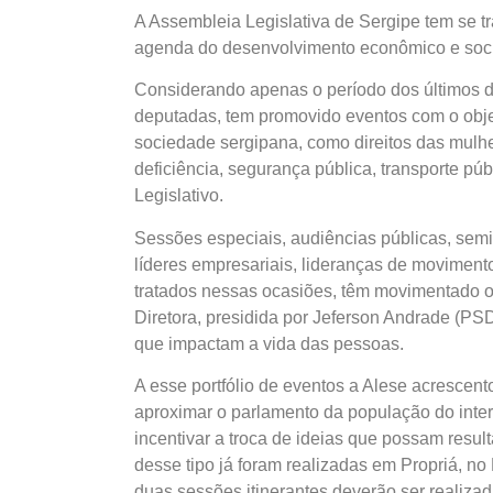
A Assembleia Legislativa de Sergipe tem se 
agenda do desenvolvimento econômico e soci
Considerando apenas o período dos últimos d
deputadas, tem promovido eventos com o objet
sociedade sergipana, como direitos das mulhe
deficiência, segurança pública, transporte púb
Legislativo.
Sessões especiais, audiências públicas, semin
líderes empresariais, lideranças de movimento
tratados nessas ocasiões, têm movimentado 
Diretora, presidida por Jeferson Andrade (PS
que impactam a vida das pessoas.
A esse portfólio de eventos a Alese acrescent
aproximar o parlamento da população do inter
incentivar a troca de ideias que possam resu
desse tipo já foram realizadas em Propriá, no
duas sessões itinerantes deverão ser realiza