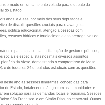
transformado em um ambiente voltado para o debate da
al do Estado.
ois anos, a Alese, por meio dos seus deputados e
ivo de discutir questões cruciais para o avanço da
res, política educacional, atenção a pessoas com
lico, recursos hídricos e fortalecimento das prerrogativas do
ários e palestras, com a participação de gestores públicos,
s sociais e especialistas nos mais diversos assuntos
o plenário da Alese, demostrando o compromisso da Mesa
D), e de todos os 24 deputados estaduais com as questões
ou neste ano as sessões itinerantes, concebidas para
ior do Estado, fortalecer o diálogo com as comunidades e
ltar em solução para as demandas locais e regionais. Sessões
 Baixo São Francisco, e em Simão Dias, no centro-sul. Outras
das no segundo semestre.