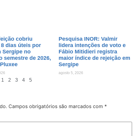
feição cobriu
Pesquisa INOR: Valmir
8 dias úteis por
lidera intenções de voto e
 Sergipe no
Fábio Mitidieri registra
o semestre de 2026,
maior índice de rejeição em
 Pluxee
Sergipe
026
agosto 5, 2026
1
2
3
4
5
do.
Campos obrigatórios são marcados com
*