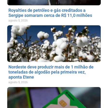
Royalties de petróleo e gás creditados a
Sergipe somaram cerca de R$ 11,0 milhões
agosto 5, 2026
Nordeste deve produzir mais de 1 milhão de
toneladas de algodão pela primeira vez,
aponta Etene
agosto 5, 2026