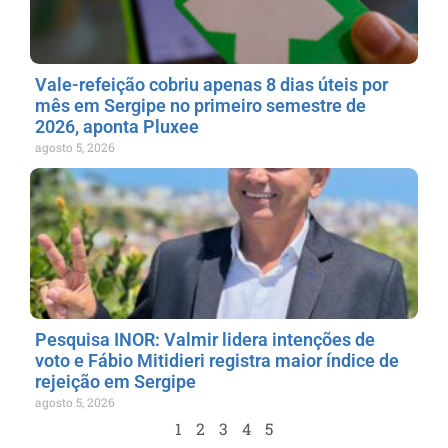
Vale-refeição cobriu apenas 8 dias úteis por
mês em Sergipe no primeiro semestre de
2026, aponta Pluxee
agosto 5, 2026
Pesquisa INOR: Valmir lidera intenções de
voto e Fábio Mitidieri registra maior índice de
rejeição em Sergipe
agosto 5, 2026
1
2
3
4
5