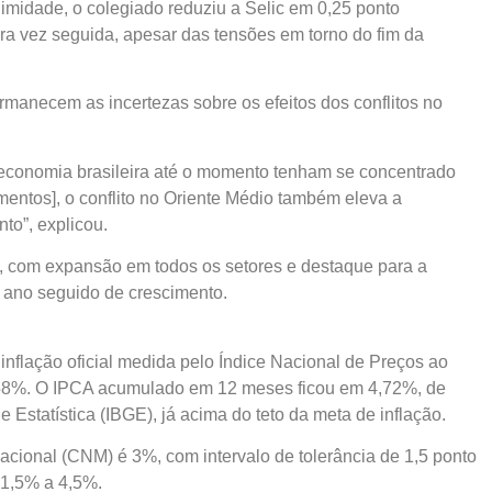
imidade, o colegiado reduziu a Selic em 0,25 ponto
ira vez seguida, apesar das tensões em torno do fim da
manecem as incertezas sobre os efeitos dos conflitos no
 economia brasileira até o momento tenham se concentrado
mentos], o conflito no Oriente Médio também eleva a
to”, explicou.
, com expansão em todos os setores e destaque para a
o ano seguido de crescimento.
inflação oficial medida pelo Índice Nacional de Preços ao
58%. O IPCA acumulado em 12 meses ficou em 4,72%, de
e Estatística (IBGE), já acima do teto da meta de inflação.
cional (CNM) é 3%, com intervalo de tolerância de 1,5 ponto
e 1,5% a 4,5%.