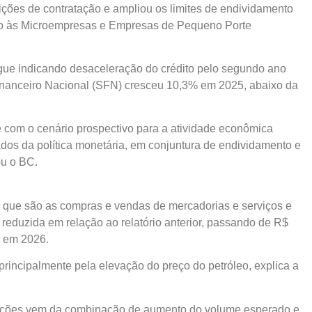
ções de contratação e ampliou os limites de endividamento
o às Microempresas e Empresas de Pequeno Porte
gue indicando desaceleração do crédito pelo segundo ano
Financeiro Nacional (SFN) cresceu 10,3% em 2025, abaixo da
 com o cenário prospectivo para a atividade econômica
ados da política monetária, em conjuntura de endividamento e
ou o BC.
s, que são as compras e vendas de mercadorias e serviços e
i reduzida em relação ao relatório anterior, passando de R$
) em 2026.
rincipalmente pela elevação do preço do petróleo, explica a
rtações vem da combinação de aumento do volume esperado e,