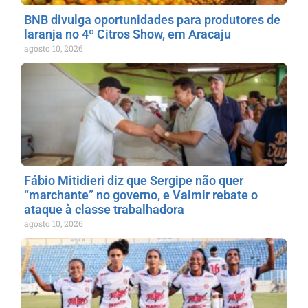
BNB divulga oportunidades para produtores de
laranja no 4º Citros Show, em Aracaju
agosto 10, 2026
Fábio Mitidieri diz que Sergipe não quer
“marchante” no governo, e Valmir rebate o
ataque à classe trabalhadora
agosto 10, 2026