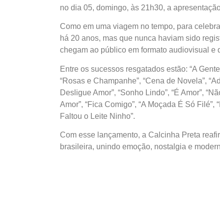
no dia 05, domingo, às 21h30, a apresentação
Como em uma viagem no tempo, para celebrar 
há 20 anos, mas que nunca haviam sido regi
chegam ao público em formato audiovisual e di
Entre os sucessos resgatados estão: “A Gente
“Rosas e Champanhe”, “Cena de Novela”, “Adã
Desligue Amor”, “Sonho Lindo”, “É Amor”, “N
Amor”, “Fica Comigo”, “A Moçada É Só Filé”, 
Faltou o Leite Ninho”.
Com esse lançamento, a Calcinha Preta reaf
brasileira, unindo emoção, nostalgia e moder