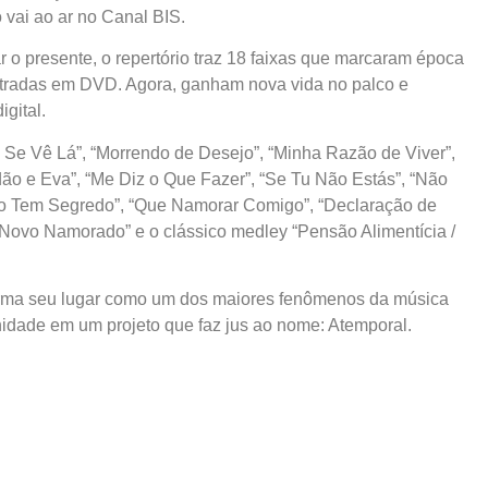
 vai ao ar no Canal BIS.
o presente, o repertório traz 18 faixas que marcaram época
stradas em DVD. Agora, ganham nova vida no palco e
gital.
 Se Vê Lá”, “Morrendo de Desejo”, “Minha Razão de Viver”,
o e Eva”, “Me Diz o Que Fazer”, “Se Tu Não Estás”, “Não
ão Tem Segredo”, “Que Namorar Comigo”, “Declaração de
“Novo Namorado” e o clássico medley “Pensão Alimentícia /
irma seu lugar como um dos maiores fenômenos da música
nidade em um projeto que faz jus ao nome: Atemporal.