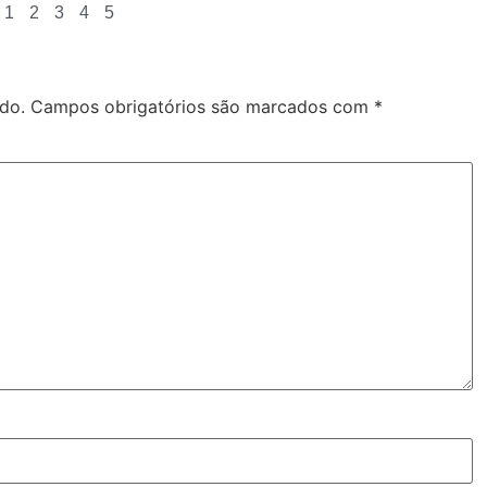
1
2
3
4
5
do.
Campos obrigatórios são marcados com
*