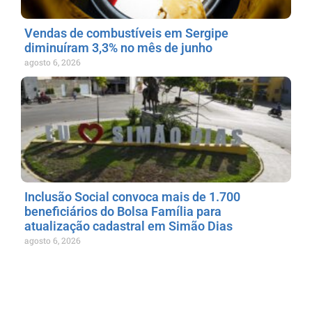
Vendas de combustíveis em Sergipe
diminuíram 3,3% no mês de junho
agosto 6, 2026
Inclusão Social convoca mais de 1.700
beneficiários do Bolsa Família para
atualização cadastral em Simão Dias
agosto 6, 2026