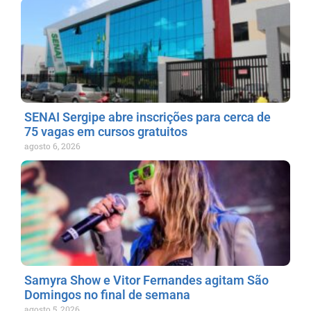
SENAI Sergipe abre inscrições para cerca de
75 vagas em cursos gratuitos
agosto 6, 2026
Samyra Show e Vitor Fernandes agitam São
Domingos no final de semana
agosto 5, 2026