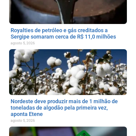
Royalties de petróleo e gás creditados a
Sergipe somaram cerca de R$ 11,0 milhões
agosto 5, 2026
Nordeste deve produzir mais de 1 milhão de
toneladas de algodão pela primeira vez,
aponta Etene
agosto 5, 2026