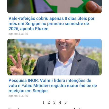
Vale-refeição cobriu apenas 8 dias úteis por
mês em Sergipe no primeiro semestre de
2026, aponta Pluxee
agosto 5, 2026
Pesquisa INOR: Valmir lidera intenções de
voto e Fábio Mitidieri registra maior índice de
rejeição em Sergipe
agosto 5, 2026
1
2
3
4
5