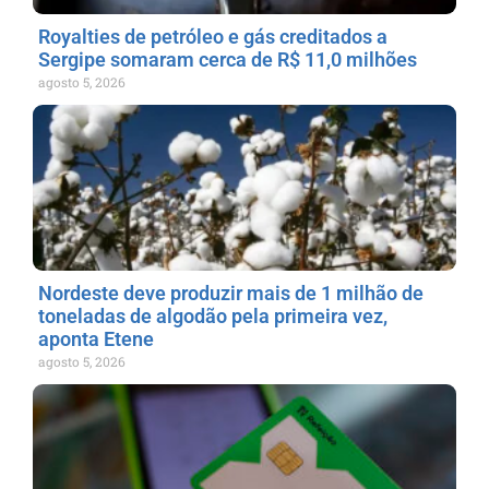
Royalties de petróleo e gás creditados a
Sergipe somaram cerca de R$ 11,0 milhões
agosto 5, 2026
Nordeste deve produzir mais de 1 milhão de
toneladas de algodão pela primeira vez,
aponta Etene
agosto 5, 2026