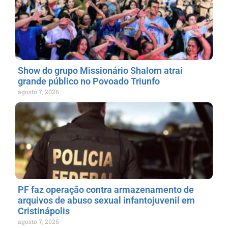
Show do grupo Missionário Shalom atrai
grande público no Povoado Triunfo
agosto 7, 2026
PF faz operação contra armazenamento de
arquivos de abuso sexual infantojuvenil em
Cristinápolis
agosto 7, 2026