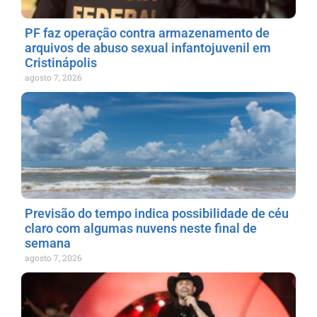
PF faz operação contra armazenamento de
arquivos de abuso sexual infantojuvenil em
Cristinápolis
agosto 7, 2026
Previsão do tempo indica possibilidade de céu
claro com algumas nuvens neste final de
semana
agosto 7, 2026