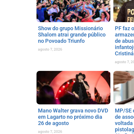
Show do grupo Missionário
PF faz 
Shalom atrai grande público
armaze
no Povoado Triunfo
de abus
infanto
agosto 7, 2026
Cristiná
agosto 7, 2
Mano Walter grava novo DVD
MP/SE c
em Lagarto no próximo dia
de asso
26 de agosto
voltada 
pistola
agosto 7, 2026