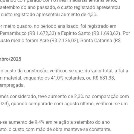
, quando comparado com o mês imediatamente anterior,
etembro do ano passado, o custo registrado apresentou
 custo registrado apresentou aumento de 4,3%.
 metro quadro, no período analisado, foi registrado em
Pernambuco (R$ 1.672,33) e Espírito Santo (R$ 1.693,62). Por
custo médio foram Acre (R$ 2.126,02), Santa Catarina (R$
mbro/2025
sto da construção, verificou-se que, do valor total, a fatia
om material, enquanto os 41,0% restantes, ou R$ 681,38,
 empregada.
no mês considerado, teve aumento de 2,3% na comparação com
24), quando comparado com agosto último, verificou-se um
u-se aumento de 9,4% em relação a setembro do ano
sto, o custo com mão de obra manteve-se constante.