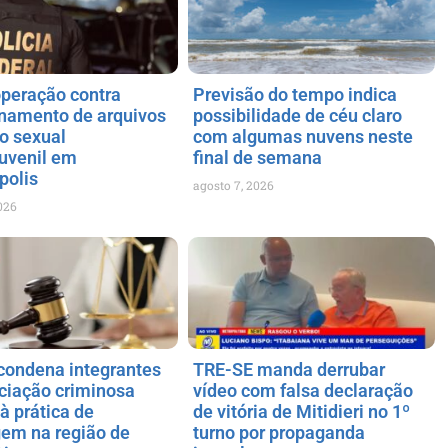
operação contra
Previsão do tempo indica
namento de arquivos
possibilidade de céu claro
o sexual
com algumas nuvens neste
juvenil em
final de semana
polis
agosto 7, 2026
026
ondena integrantes
TRE-SE manda derrubar
ciação criminosa
vídeo com falsa declaração
à prática de
de vitória de Mitidieri no 1º
gem na região de
turno por propaganda