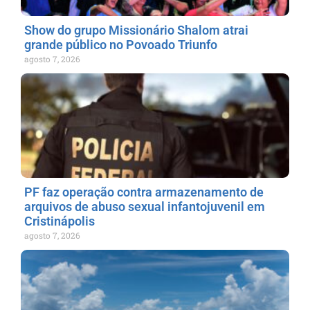
Show do grupo Missionário Shalom atrai
grande público no Povoado Triunfo
agosto 7, 2026
PF faz operação contra armazenamento de
arquivos de abuso sexual infantojuvenil em
Cristinápolis
agosto 7, 2026