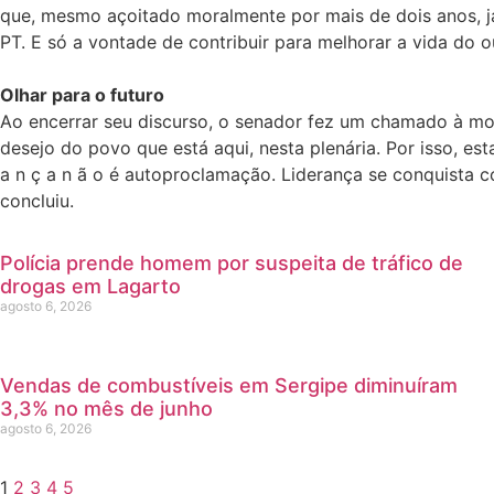
que, mesmo açoitado moralmente por mais de dois anos, j
PT. E só a vontade de contribuir para melhorar a vida do ou
Olhar para o futuro
Ao encerrar seu discurso, o senador fez um chamado à mob
desejo do povo que está aqui, nesta plenária. Por isso, est
a n ç a n ã o é autoproclamação. Liderança se conquista 
concluiu.
Polícia prende homem por suspeita de tráfico de
drogas em Lagarto
agosto 6, 2026
Vendas de combustíveis em Sergipe diminuíram
3,3% no mês de junho
agosto 6, 2026
1
2
3
4
5