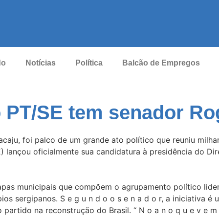
do
Notícias
Política
Balcão de Empregos
 PT/SE tem senador Rog
racaju, foi palco de um grande ato político que reuniu milh
 lançou oficialmente sua candidatura à presidência do Dir
pas municipais que compõem o agrupamento político lide
os sergipanos. S e g u n d o o s e n a d o r, a iniciativa 
partido na reconstrução do Brasil. “ N o a n o q u e v e m 