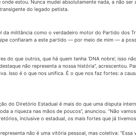
onde estou. Nunca mudei absolutamente nada, a não ser a
ransigente do legado petista.
pel da militância como o verdadeiro motor do Partido dos
ipe confiaram a este partido — por meio de mim — a possi
res do que outros, que há quem tenha ‘DNA nobre’, isso não
e destaque não representa a nossa história”, acrescentou. 
etiva. Isso é o que nos unifica. É o que nos faz fortes: a c
ição do Diretório Estadual é mais do que uma disputa inter
toda a riqueza nas mãos de poucos”, anunciou. “Não vamos
tórios, inclusive o estadual, os mais fortes que já tivemos
 representa não é uma vitória pessoal, mas coletiva: “Essa 