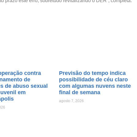
to prazo este erro, sobretudo revitalizando o DER”, completa.
operação contra
Previsão do tempo indica
namento de
possibilidade de céu claro
os de abuso sexual
com algumas nuvens neste
juvenil em
final de semana
ápolis
agosto 7, 2026
026