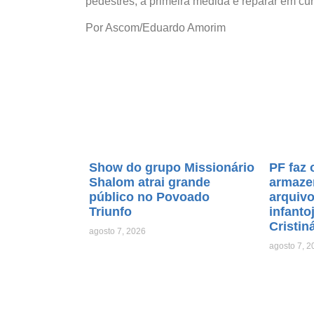
pedestres, a primeira medida é reparar em cur
Por Ascom/Eduardo Amorim
Show do grupo Missionário
PF faz 
Shalom atrai grande
armaze
público no Povoado
arquiv
Triunfo
infanto
Cristin
agosto 7, 2026
agosto 7, 2