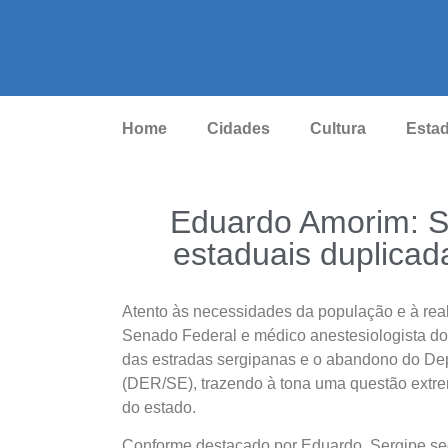
Home
Cidades
Cultura
Esta
Eduardo Amorim: S
estaduais duplica
Atento às necessidades da população e à reali
Senado Federal e médico anestesiologista d
das estradas sergipanas e o abandono do Dep
(DER/SE), trazendo à tona uma questão extr
do estado.
Conforme destacado por Eduardo, Sergipe seg