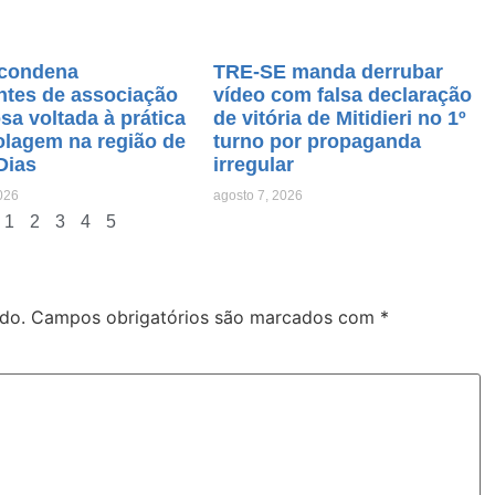
condena
TRE-SE manda derrubar
ntes de associação
vídeo com falsa declaração
sa voltada à prática
de vitória de Mitidieri no 1º
olagem na região de
turno por propaganda
Dias
irregular
026
agosto 7, 2026
1
2
3
4
5
do.
Campos obrigatórios são marcados com
*