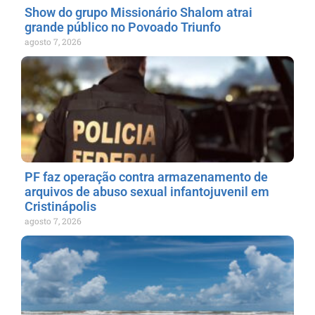
Show do grupo Missionário Shalom atrai
grande público no Povoado Triunfo
agosto 7, 2026
PF faz operação contra armazenamento de
arquivos de abuso sexual infantojuvenil em
Cristinápolis
agosto 7, 2026