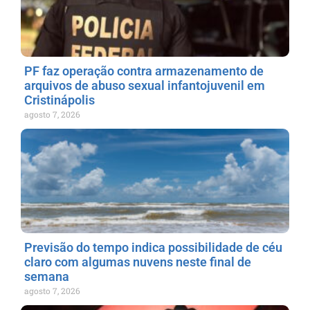
PF faz operação contra armazenamento de
arquivos de abuso sexual infantojuvenil em
Cristinápolis
agosto 7, 2026
Previsão do tempo indica possibilidade de céu
claro com algumas nuvens neste final de
semana
agosto 7, 2026