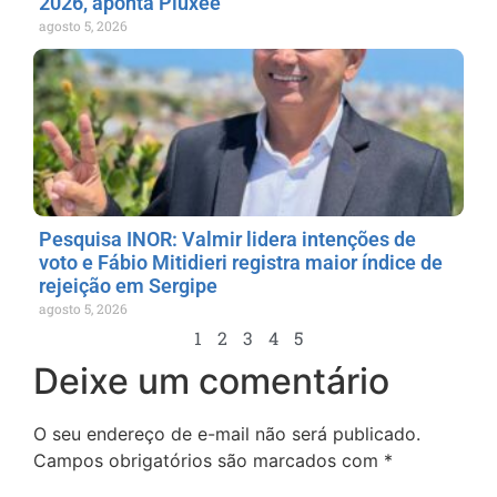
2026, aponta Pluxee
agosto 5, 2026
Pesquisa INOR: Valmir lidera intenções de
voto e Fábio Mitidieri registra maior índice de
rejeição em Sergipe
agosto 5, 2026
1
2
3
4
5
Deixe um comentário
O seu endereço de e-mail não será publicado.
Campos obrigatórios são marcados com
*