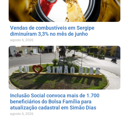
Vendas de combustíveis em Sergipe
diminuíram 3,3% no mês de junho
agosto 6, 2026
Inclusão Social convoca mais de 1.700
beneficiários do Bolsa Família para
atualização cadastral em Simão Dias
agosto 6, 2026