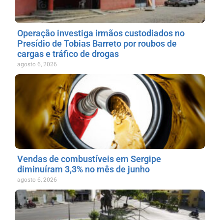
Operação investiga irmãos custodiados no
Presídio de Tobias Barreto por roubos de
cargas e tráfico de drogas
agosto 6, 2026
Vendas de combustíveis em Sergipe
diminuíram 3,3% no mês de junho
agosto 6, 2026