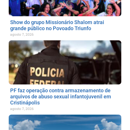
Show do grupo Missionário Shalom atrai
grande público no Povoado Triunfo
agosto 7, 2026
PF faz operação contra armazenamento de
arquivos de abuso sexual infantojuvenil em
Cristinápolis
agosto 7, 2026