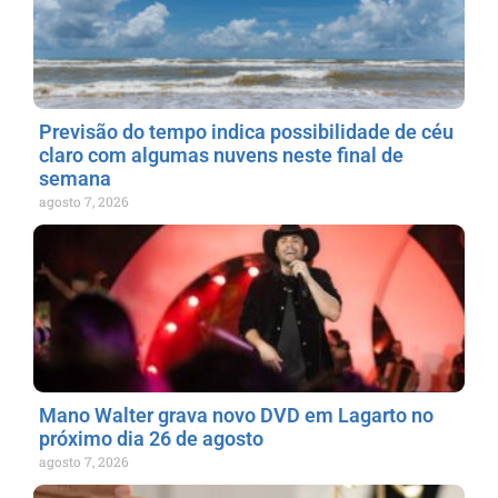
Previsão do tempo indica possibilidade de céu
claro com algumas nuvens neste final de
semana
agosto 7, 2026
Mano Walter grava novo DVD em Lagarto no
próximo dia 26 de agosto
agosto 7, 2026