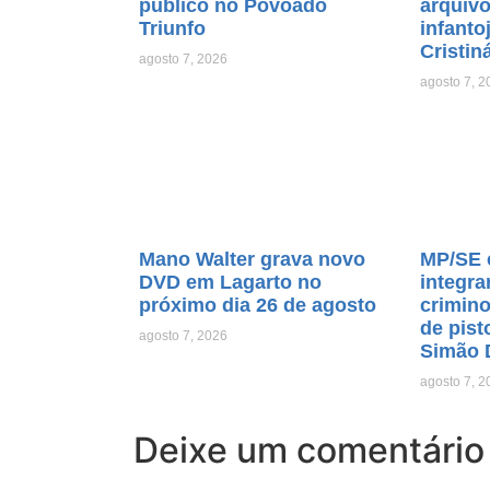
público no Povoado
arquiv
Triunfo
infanto
Cristin
agosto 7, 2026
agosto 7, 2
Mano Walter grava novo
MP/SE 
DVD em Lagarto no
integra
próximo dia 26 de agosto
crimino
de pist
agosto 7, 2026
Simão 
agosto 7, 2
Deixe um comentário