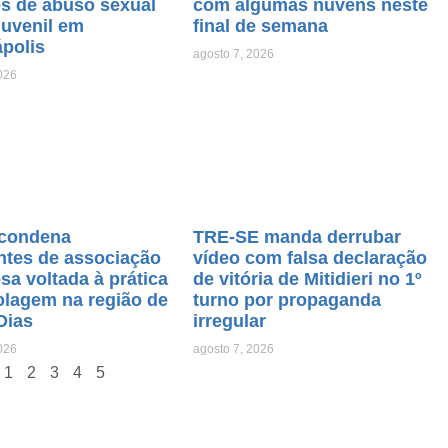
os de abuso sexual
com algumas nuvens neste
juvenil em
final de semana
ápolis
agosto 7, 2026
026
condena
TRE-SE manda derrubar
ntes de associação
vídeo com falsa declaração
sa voltada à prática
de vitória de Mitidieri no 1º
olagem na região de
turno por propaganda
Dias
irregular
026
agosto 7, 2026
1
2
3
4
5