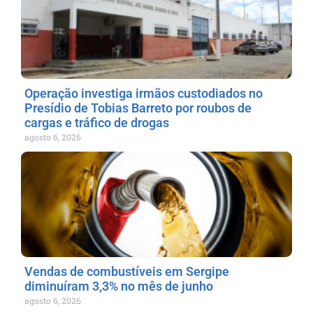
Operação investiga irmãos custodiados no
Presídio de Tobias Barreto por roubos de
cargas e tráfico de drogas
agosto 6, 2026
Vendas de combustíveis em Sergipe
diminuíram 3,3% no mês de junho
agosto 6, 2026