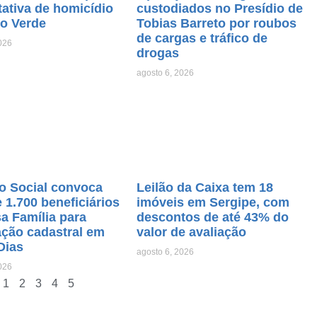
tativa de homicídio
custodiados no Presídio de
o Verde
Tobias Barreto por roubos
de cargas e tráfico de
026
drogas
agosto 6, 2026
o Social convoca
Leilão da Caixa tem 18
 1.700 beneficiários
imóveis em Sergipe, com
a Família para
descontos de até 43% do
ação cadastral em
valor de avaliação
Dias
agosto 6, 2026
026
1
2
3
4
5