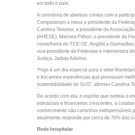
em todo o país.
A cerimônia de abertura contou com a partici
Compuseram a mesa a presidente da Federação
Carolina Teixeira; a presidente da Associaçã
(AHESE), Marcela Pithon; o presidente da Fed
conselheira do TCE-SE, Angélica Guimarães; a
vice-presidente da Federase e interventora d
Justiça, Jarbas Adelino.
“Hoje é um dia especial para o setor filantró
e trocarmos experiências que promovam melho
sustentabilidade do SUS”, afirmou Carolina Te
De acordo com ela, o espírito que norteia o e
estruturais e financeiros crescentes, a colabo
conhecimento são caminhos indispensáveis pa
atualmente responde por cerca de 70% das ciru
Rede hospitalar