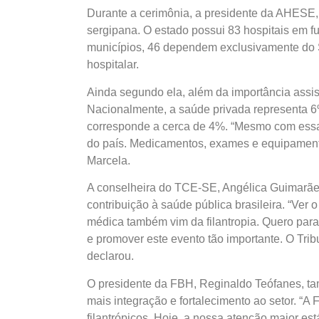
Durante a cerimônia, a presidente da AHESE
sergipana. O estado possui 83 hospitais em f
municípios, 46 dependem exclusivamente do S
hospitalar.
Ainda segundo ela, além da importância assist
Nacionalmente, a saúde privada representa 6
corresponde a cerca de 4%. “Mesmo com essa 
do país. Medicamentos, exames e equipament
Marcela.
A conselheira do TCE-SE, Angélica Guimarães, r
contribuição à saúde pública brasileira. “Ver
médica também vim da filantropia. Quero para
e promover este evento tão importante. O Tri
declarou.
O presidente da FBH, Reginaldo Teófanes, t
mais integração e fortalecimento ao setor. “A
filantrópicos. Hoje, a nossa atenção maior e