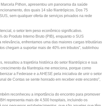
, Marcela Pithon, apresentou um panorama da saúde
uncionamento, dos quais 14 são filantrópicos. Dos 75
US, sem qualquer oferta de serviços privados na rede
encial, o setor tem peso econômico significativo.
% do Produto Interno Bruto (PIB), enquanto o SUS
relevância, enfrentamos uma das maiores cargas tributárias
os chegam a suportar mais de 40% em tributos”, sublinhou
essaltou a trajetória histórica do setor filantrópico e sua
 o crescimento da filantropia me emociona, porque como
benizar a Federase e a AHESE pela iniciativa de unir o setor
bunal de Contas se sente honrado em receber este encontro”,
ambém reconheceu a importância do encontro para promover
 FBH representa mais de 4.500 hospitais, incluindo os
stá nos pequenos estabelecimentos, que são aqueles que têm