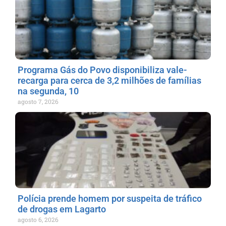
Programa Gás do Povo disponibiliza vale-
recarga para cerca de 3,2 milhões de famílias
na segunda, 10
agosto 7, 2026
Polícia prende homem por suspeita de tráfico
de drogas em Lagarto
agosto 6, 2026