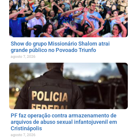
Show do grupo Missionário Shalom atrai
grande público no Povoado Triunfo
agosto 7, 2026
PF faz operação contra armazenamento de
arquivos de abuso sexual infantojuvenil em
Cristinápolis
agosto 7, 2026