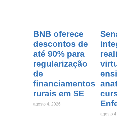
BNB oferece
Sen
descontos de
inte
até 90% para
real
regularização
virt
de
ens
financiamentos
ana
rurais em SE
cur
Enf
agosto 4, 2026
agosto 4