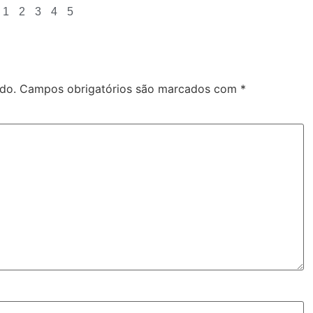
1
2
3
4
5
do.
Campos obrigatórios são marcados com
*