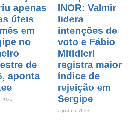
riu apenas
INOR: Valmir
as úteis
lidera
 mês em
intenções de
gipe no
voto e Fábio
eiro
Mitidieri
estre de
registra maior
6, aponta
índice de
xee
rejeição em
Sergipe
, 2026
agosto 5, 2026