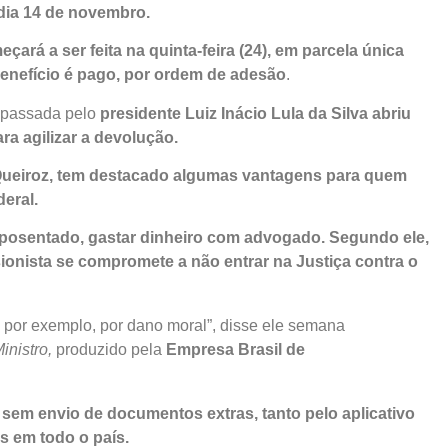
 dia 14 de novembro.
rá a ser feita na quinta-feira (24), em parcela única
benefício é pago, por ordem de adesão
.
 passada pelo
presidente Luiz Inácio Lula da Silva abriu
ara agilizar a devolução.
 Queiroz, tem destacado algumas vantagens para quem
eral.
 aposentado, gastar dinheiro com advogado. Segundo ele,
ionista se compromete a não entrar na Justiça contra o
, por exemplo, por dano moral”, disse ele semana
inistro,
produzido pela
Empresa Brasil de
e sem envio de documentos extras, tanto pelo aplicativo
 em todo o país.