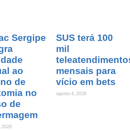
ac Sergipe
SUS terá 100
gra
mil
idade
teleatendimento
ual ao
mensais para
ino de
vício em bets
tomia no
agosto 4, 2026
so de
ermagem
, 2026