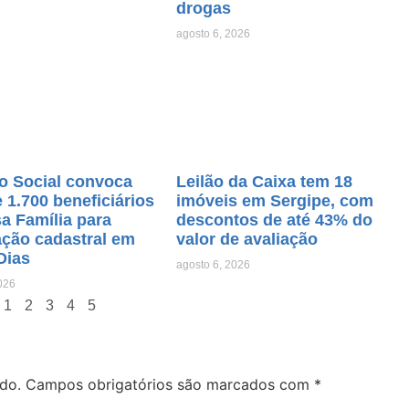
drogas
agosto 6, 2026
o Social convoca
Leilão da Caixa tem 18
 1.700 beneficiários
imóveis em Sergipe, com
a Família para
descontos de até 43% do
ação cadastral em
valor de avaliação
Dias
agosto 6, 2026
026
1
2
3
4
5
do.
Campos obrigatórios são marcados com
*