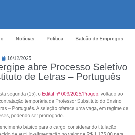
do
Notícias
Política
Balcão de Empregos
16/12/2025
Sergipe abre Processo Seletivo
tituto de Letras – Português
esta segunda (15), o
Edital nº 003/2025/Progep
, voltado ao
contratação temporária de Professor Substituto do Ensino
tras – Português. A seleção oferece uma vaga, em regime de
eses, podendo ser prorrogado.
encimento básico para o cargo, considerando titulação
cido de auxílio-alimentação no valor de R$ 1.175,00 para