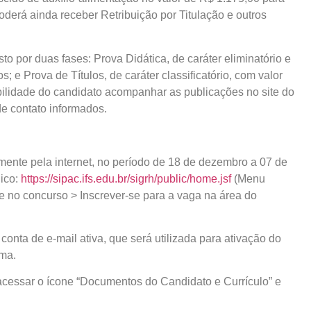
oderá ainda receber Retribuição por Titulação e outros
o por duas fases: Prova Didática, de caráter eliminatório e
; e Prova de Títulos, de caráter classificatório, com valor
bilidade do candidato acompanhar as publicações no site do
e contato informados.
mente pela internet, no período de 18 de dezembro a 07 de
nico:
https://sipac.ifs.edu.br/sigrh/public/home.jsf
(Menu
 no concurso > Inscrever-se para a vaga na área do
r conta de e-mail ativa, que será utilizada para ativação do
ema.
acessar o ícone “Documentos do Candidato e Currículo” e