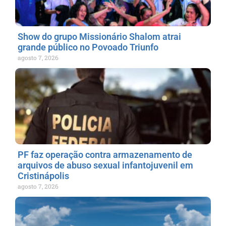
Show do grupo Missionário Shalom atrai
grande público no Povoado Triunfo
agosto 7, 2026
PF faz operação contra armazenamento de
arquivos de abuso sexual infantojuvenil em
Cristinápolis
agosto 7, 2026