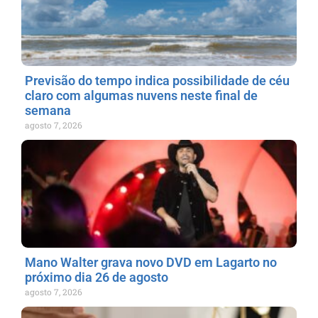
Previsão do tempo indica possibilidade de céu
claro com algumas nuvens neste final de
semana
agosto 7, 2026
Mano Walter grava novo DVD em Lagarto no
próximo dia 26 de agosto
agosto 7, 2026