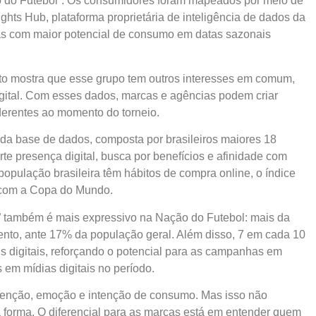
 do Futebol”. Os consumidores foram mapeados por meio de
hts Hub, plataforma proprietária de inteligência de dados da
ias com maior potencial de consumo em datas sazonais
nto mostra que esse grupo tem outros interesses em comum,
gital. Com esses dados, marcas e agências podem criar
erentes ao momento do torneio.
a base de dados, composta por brasileiros maiores 18
rte presença digital, busca por benefícios e afinidade com
pulação brasileira têm hábitos de compra online, o índice
 com a Copa do Mundo.
 também é mais expressivo na Nação do Futebol: mais da
to, ante 17% da população geral. Além disso, 7 em cada 10
s digitais, reforçando o potencial para as campanhas em
 em mídias digitais no período.
enção, emoção e intenção de consumo. Mas isso não
forma. O diferencial para as marcas está em entender quem