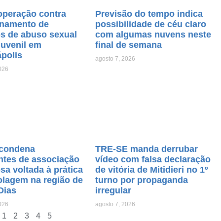
operação contra
Previsão do tempo indica
namento de
possibilidade de céu claro
os de abuso sexual
com algumas nuvens neste
juvenil em
final de semana
ápolis
agosto 7, 2026
026
condena
TRE-SE manda derrubar
ntes de associação
vídeo com falsa declaração
sa voltada à prática
de vitória de Mitidieri no 1º
olagem na região de
turno por propaganda
Dias
irregular
026
agosto 7, 2026
1
2
3
4
5