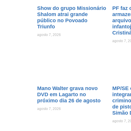
Show do grupo Missionário
PF faz 
Shalom atrai grande
armaze
público no Povoado
arquiv
Triunfo
infanto
Cristin
agosto 7, 2026
agosto 7, 2
Mano Walter grava novo
MP/SE 
DVD em Lagarto no
integra
próximo dia 26 de agosto
crimino
de pist
agosto 7, 2026
Simão 
agosto 7, 2