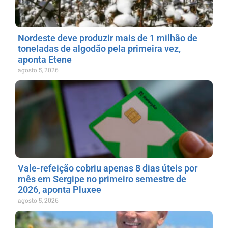
Nordeste deve produzir mais de 1 milhão de
toneladas de algodão pela primeira vez,
aponta Etene
agosto 5, 2026
Vale-refeição cobriu apenas 8 dias úteis por
mês em Sergipe no primeiro semestre de
2026, aponta Pluxee
agosto 5, 2026