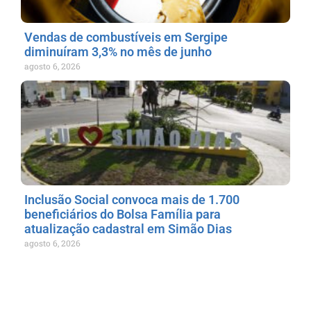
Vendas de combustíveis em Sergipe
diminuíram 3,3% no mês de junho
agosto 6, 2026
Inclusão Social convoca mais de 1.700
beneficiários do Bolsa Família para
atualização cadastral em Simão Dias
agosto 6, 2026