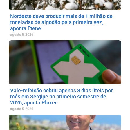
Nordeste deve produzir mais de 1 milhão de
toneladas de algodão pela primeira vez,
aponta Etene
agosto 5, 2026
Vale-refeição cobriu apenas 8 dias úteis por
mês em Sergipe no primeiro semestre de
2026, aponta Pluxee
agosto 5, 2026