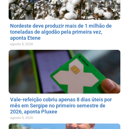
Nordeste deve produzir mais de 1 milhão de
toneladas de algodão pela primeira vez,
aponta Etene
agosto 5, 2026
Vale-refeição cobriu apenas 8 dias úteis por
mês em Sergipe no primeiro semestre de
2026, aponta Pluxee
agosto 5, 2026