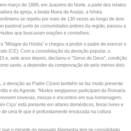
m março de 1889, em Juazeiro do Norte, a partir dos relatos
dora da igreja, a beata Maria de Araújo, a hóstia
enômeno se repetiu por mais de 130 vezes ao longo de dois
lho pastoral junto às comunidades pobres da região, passou a
r muitos que buscavam orações e conselhos.
o “Milagre da Hóstia” e chegou a proibir o padre de exercer o
rato (CE). Com a consolidação da devoção popular, o
15 e, sete anos depois, declarou-o “Servo de Deus”, condição
e como santo, a depender da comprovação de pelo menos dois
, a devoção ao Padre Cícero também se faz muito presente
tão e do Agreste. “Muitos sergipanos participam da Romaria
s promovem novenas, missas e encontros em sua homenagem.
iço’ está presente em altares domésticos, feiras livres e
 de uma fé que é profundamente enraizada na cultura
ar que o mirante no povoado Alemanha tem se consolidado