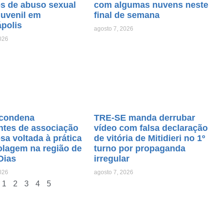
os de abuso sexual
com algumas nuvens neste
juvenil em
final de semana
ápolis
agosto 7, 2026
026
condena
TRE-SE manda derrubar
ntes de associação
vídeo com falsa declaração
sa voltada à prática
de vitória de Mitidieri no 1º
olagem na região de
turno por propaganda
Dias
irregular
026
agosto 7, 2026
1
2
3
4
5