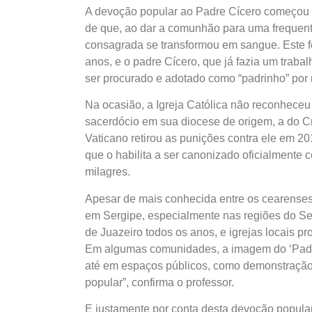
A devoção popular ao Padre Cícero começou e
de que, ao dar a comunhão para uma frequenta
consagrada se transformou em sangue. Este f
anos, e o padre Cícero, que já fazia um traba
ser procurado e adotado como “padrinho” po
Na ocasião, a Igreja Católica não reconheceu 
sacerdócio em sua diocese de origem, a do C
Vaticano retirou as punições contra ele em 20
que o habilita a ser canonizado oficialment
milagres.
Apesar de mais conhecida entre os cearenses
em Sergipe, especialmente nas regiões do Ser
de Juazeiro todos os anos, e igrejas locai
Em algumas comunidades, a imagem do ‘Padim C
até em espaços públicos, como demonstração
popular”, confirma o professor.
E justamente por conta desta devoção popul