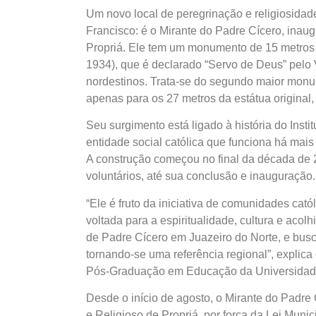
Um novo local de peregrinação e religiosida
Francisco: é o Mirante do Padre Cícero, in
Propriá. Ele tem um monumento de 15 metros 
1934), que é declarado “Servo de Deus” pelo 
nordestinos. Trata-se do segundo maior mon
apenas para os 27 metros da estátua original
Seu surgimento está ligado à história do Inst
entidade social católica que funciona há mais 
A construção começou no final da década de 
voluntários, até sua conclusão e inauguração
“Ele é fruto da iniciativa de comunidades cató
voltada para a espiritualidade, cultura e acol
de Padre Cícero em Juazeiro do Norte, e busc
tornando-se uma referência regional”, explic
Pós-Graduação em Educação da Universidade 
Desde o início de agosto, o Mirante do Padre
e Religioso de Propriá, por força da Lei Mun