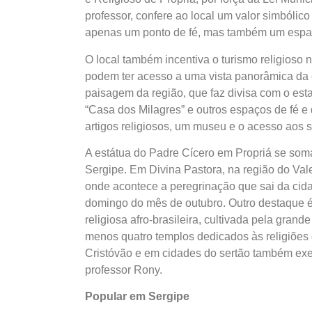
professor, confere ao local um valor simbólico 
apenas um ponto de fé, mas também um espaço c
O local também incentiva o turismo religioso n
podem ter acesso a uma vista panorâmica da c
paisagem da região, que faz divisa com o est
“Casa dos Milagres” e outros espaços de fé e
artigos religiosos, um museu e o acesso aos ser
A estátua do Padre Cícero em Propriá se soma
Sergipe. Em Divina Pastora, na região do Val
onde acontece a peregrinação que sai da cida
domingo do mês de outubro. Outro destaque é
religiosa afro-brasileira, cultivada pela gran
menos quatro templos dedicados às religiões d
Cristóvão e em cidades do sertão também exer
professor Rony.
Popular em Sergipe