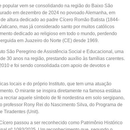
de popular vem se consolidando na região do Baixo São
augurado em dezembro de 2024 no povoado Alemanha, em
de altura dedicado ao padre Cícero Romão Batista (1844-
Vaticano, mas já considerado santo por muitos católicos
umento dedicado ao religioso em todo o mundo, perdendo
, erguida em Juazeiro do Norte (CE) desde 1969.
ituto São Peregrino de Assistência Social e Educacional, uma
de 30 anos na região, prestando auxílio às famílias carentes.
2010 e foi sendo consolidada com apoio de devotos e
.
licas locais e do próprio Instituto, que tem uma atuação
himento. O mirante se inspira diretamente na famosa estátua
a recriar aquele símbolo de fé nordestina em solo sergipano,
a o professor Rony Rei do Nascimento Silva, do Programa de
Tiradentes (Unit).
 Cícero passou a ser reconhecido como Patrimônio Histórico
icipal nº 1093/2025. Um reconhecimento que, segundo o