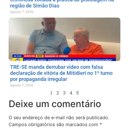
região de Simão Dias
agosto 7, 2026
TRE-SE manda derrubar vídeo com falsa
declaração de vitória de Mitidieri no 1º turno
por propaganda irregular
agosto 7, 2026
1
2
3
4
5
Deixe um comentário
O seu endereço de e-mail não será publicado.
Campos obrigatórios são marcados com
*