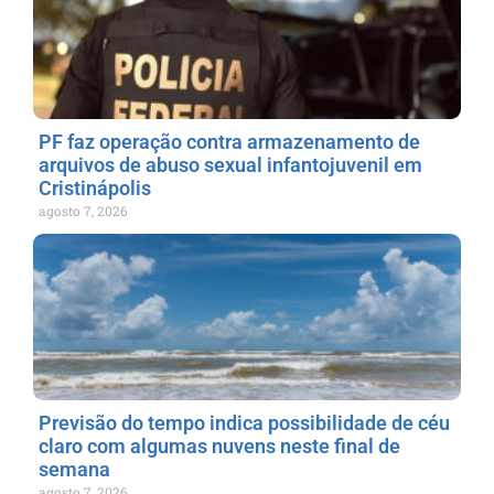
PF faz operação contra armazenamento de
arquivos de abuso sexual infantojuvenil em
Cristinápolis
agosto 7, 2026
Previsão do tempo indica possibilidade de céu
claro com algumas nuvens neste final de
semana
agosto 7, 2026