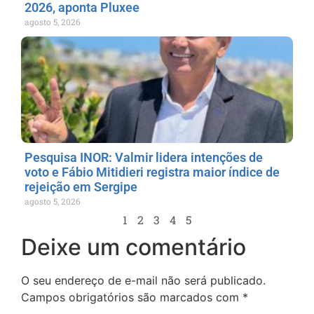
2026, aponta Pluxee
agosto 5, 2026
Pesquisa INOR: Valmir lidera intenções de
voto e Fábio Mitidieri registra maior índice de
rejeição em Sergipe
agosto 5, 2026
1
2
3
4
5
Deixe um comentário
O seu endereço de e-mail não será publicado.
Campos obrigatórios são marcados com
*