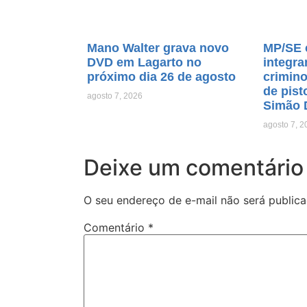
Mano Walter grava novo
MP/SE 
DVD em Lagarto no
integra
próximo dia 26 de agosto
crimino
de pist
agosto 7, 2026
Simão 
agosto 7, 2
Deixe um comentário
O seu endereço de e-mail não será publica
Comentário
*