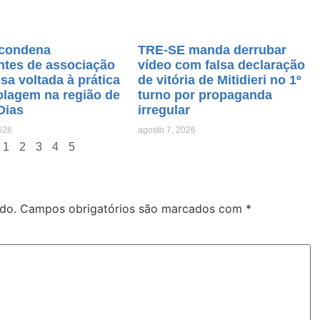
condena
TRE-SE manda derrubar
ntes de associação
vídeo com falsa declaração
sa voltada à prática
de vitória de Mitidieri no 1º
olagem na região de
turno por propaganda
Dias
irregular
026
agosto 7, 2026
1
2
3
4
5
do.
Campos obrigatórios são marcados com
*