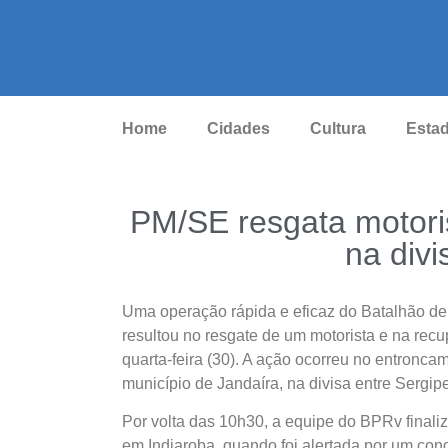
Home
Cidades
Cultura
Esta
PM/SE resgata motori
na div
Uma operação rápida e eficaz do Batalhão de 
resultou no resgate de um motorista e na re
quarta-feira (30). A ação ocorreu no entron
município de Jandaíra, na divisa entre Sergip
Por volta das 10h30, a equipe do BPRv final
em Indiaroba, quando foi alertada por um co