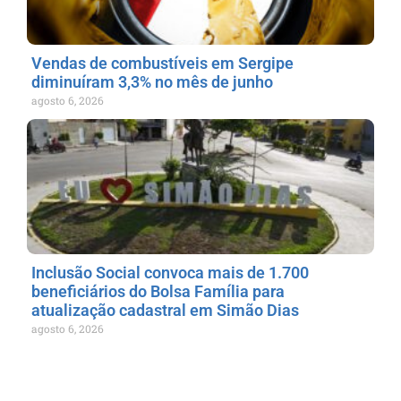
Vendas de combustíveis em Sergipe
diminuíram 3,3% no mês de junho
agosto 6, 2026
Inclusão Social convoca mais de 1.700
beneficiários do Bolsa Família para
atualização cadastral em Simão Dias
agosto 6, 2026