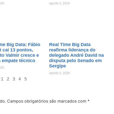
026
agosto 3, 2026
me Big Data: Fábio
Real Time Big Data
ri cai 13 pontos,
reafirma liderança do
o Valmir cresce e
delegado André David na
a empate técnico
disputa pelo Senado em
Sergipe
026
agosto 3, 2026
1
2
3
4
5
do.
Campos obrigatórios são marcados com
*