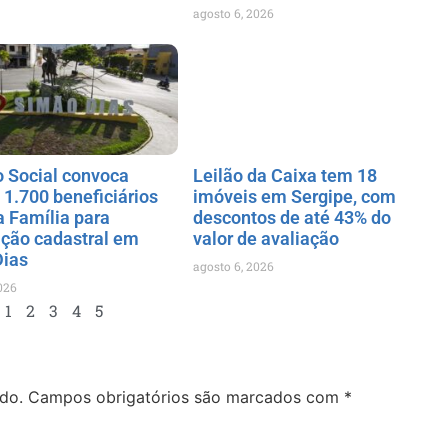
agosto 6, 2026
o Social convoca
Leilão da Caixa tem 18
 1.700 beneficiários
imóveis em Sergipe, com
a Família para
descontos de até 43% do
ação cadastral em
valor de avaliação
Dias
agosto 6, 2026
026
1
2
3
4
5
do.
Campos obrigatórios são marcados com
*