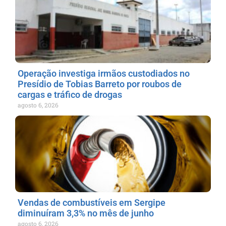
Operação investiga irmãos custodiados no
Presídio de Tobias Barreto por roubos de
cargas e tráfico de drogas
agosto 6, 2026
Vendas de combustíveis em Sergipe
diminuíram 3,3% no mês de junho
agosto 6, 2026