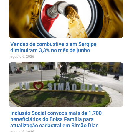
Vendas de combustíveis em Sergipe
diminuíram 3,3% no mês de junho
agosto 6, 2026
Inclusão Social convoca mais de 1.700
beneficiários do Bolsa Família para
atualização cadastral em Simão Dias
agosto 6, 2026